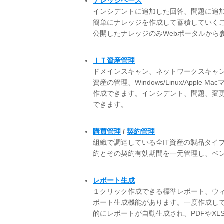
ナレッジベース
インシデントに追加した回答、問題に追
簡単にナレッジを作成して蓄積していく
公開したナレッジのみWebポータルから
ＩＴ資産管理
ドメインスキャン、ネットワークスキャン
資産の管理、Windows/Linux/Ap
作成できます。インシデント、問題、変
できます。
購買管理
/
契約管理
組織で調達している全IT資産の製品タイ
約とその契約有効期間を一元管理し、ベ
レポート生成
１クリック作成できる標準レポート、ウ
ポート生成機能があります。一度作成し
的にレポートが自動生成され、PDFやX