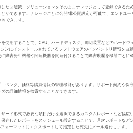
加した回避策、ソリューションをそのままナレッジとして登録できるた
ことができます。ナレッジごとに公開/非公開設定が可能で、エンドユー
参照できます。
を使用することで、CPU、ハードディスク、周辺装置などのハードウ
ple Macマシンにインストールされているソフトウェアのインベントリ情報を自
更に障害発生機器や関連機器を関連付けることで障害履歴を機器ごとに
プ、ベンダ、価格等購買情報の管理機能があります。サポート契約や保
ンダの詳細情報を検索することができます。
ィザード形式で必要な項目だけを選択できるカスタムレポートなど幅広
て保存したレポートをスケジュール設定することで、月次レポートなど
LSフォーマットにエクスポートして指定した宛先にメール送付します。