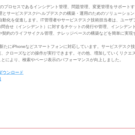
ービスサポートのプロセスであるインシデント管理、問題管理、変更管理をサポート
産管理とサービスデスク/ヘルプデスクの構築・運用のためのソリューション
自動化を促進します。IT管理者やサービスデスク技術担当者は、ユーザ
の問合せ（インシデント）に対するチケットの発行や管理、インシデン
産や契約のライフサイクル管理、ナレッジベースの構築などを簡単に実現
7.6では、新たにiPhoneなどスマートフォンに対応しています。サービスデスク
覧、クローズなどの操作が実行できます。その他、増加していくリクエ
ことにより、検索やページ表示のパフォーマンスが向上しました。
評価版ダウンロード
報