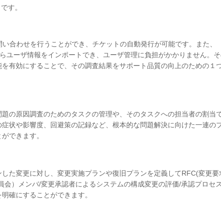
おりです。
問い合わせを行うことができ、チケットの自動発行が可能です。また、
CSVファイルからユーザ情報をインポートでき、ユーザ管理に負担がかかりません。
能を有効にすることで、その調査結果をサポート品質の向上のための１
問題の原因調査のためのタスクの管理や、そのタスクへの担当者の割当
の症状や影響度、回避策の記録など、根本的な問題解決に向けた一連の
ことができます。
した変更に対し、変更実施プランや復旧プランを定義してRFC(変更要
委員会）メンバ/変更承認者によるシステムの構成変更の評価/承認プロセ
を明確にすることができます。