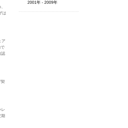
2001年 - 2009年
め、
ザは
ェア
動で
確認
守契
いレ
定期