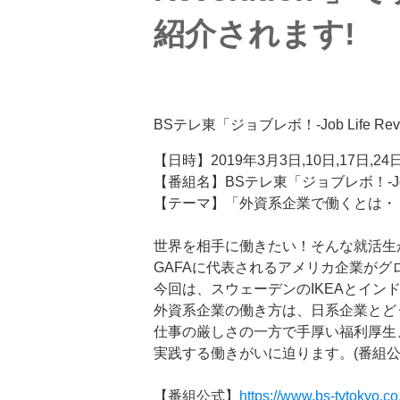
紹介されます!
BSテレ東「ジョブレボ！-Job Life 
【日時】2019年3月3日,10日,17日,2
【番組名】BSテレ東「ジョブレボ！-Job Lif
【テーマ】「
外資系企業で働くとは・
世界を相手に働きたい！そんな就活生
GAFAに代表されるアメリカ企業がグ
今回は、スウェーデンのIKEAとインド
外資系企業の働き方は、日系企業とど
仕事の厳しさの一方で手厚い福利厚生
実践する働きがいに迫ります。(番組公
【番組公式】
https://www.bs-tvtokyo.co.j