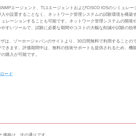
ク管理用SNMPエージェント、TL1エージェントおよびCISCO IOSのシミュレー
導入や設置することなく、ネットワーク管理システムの試験環境を構築
ミュレーションすることも可能です。ネットワーク管理システムの開発
いやすいツールで、試験に必要な期間やコストの大幅な削減や試験の効
討しているユーザは、ゾーホージャパンのサイトより、30日間無料で利用することの
ができます。評価期間中は、無料の技術サポートも提供されるため、機
での購入が可能です。
ウンロード
ンス形態と価格は、次の通りです。