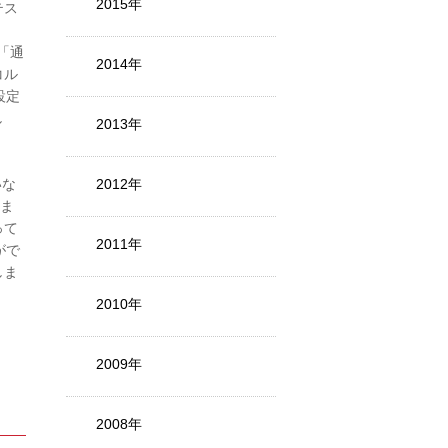
2015年
テス
る「通
2014年
コル
設定
し
2013年
し
いな
2012年
めま
って
2011年
がで
しま
2010年
2009年
2008年