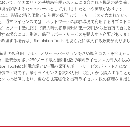
において、全国エリアの基地局管理システムに収容される機器の過負荷
環境を試験するためのツールとして採用されたという実績があります。
tを利用するには、製品の購入価格と初年度の保守サポートサービスが含まれてい
た。通常ライセンスでは、ネットワークの試験環境で利用する各プロト
が利用可能）とノード数に応じて購入時の初期費用が数十万円から数百万円台に
用する場合には、別途、保守サポートサービスを購入する必要がありま
る場合は、Simulation Toolkitをあらたに購入する必要がありま
短期のみ利用したい、メジャ ーバージョンを含め導入コストを抑えた
、販売数が多い250ノード版と無制限版で年間ライセンスの導入を決
tion Toolkitの利用許諾と1年間の保守サポートサービスがセットとにな
償で可能です。最小ライセンスを約28万円（税別）から購入すること
センスの提供により、更なる販売強化と出荷ライセンス数の倍増を目指