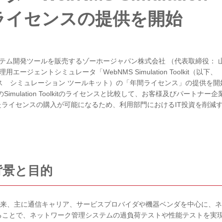
年間ライセンスの提供を開始
ム開発ツールを販売するゾーホージャパン株式会社 （代表取締役： 
ジェントシミュレータ「WebNMS Simulation Toolkit（以下、
ェブエヌエムエス シミュレーション ツールキット）の「年間ライセンス」の提供を
mulation Toolkitのライセンスと比較して、お客様及びパートナー企
たライセンスの購入が可能になるため、利用部門におけるIT投資を削減
背景と目的
1年の販売開始以来、主に通信キャリア、サービスプロバイダや機器ベンダを中心に、
ることで、ネットワーク管理システムの過負荷テストや性能テストを実