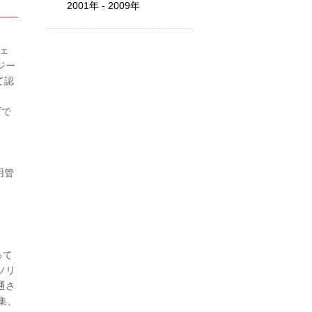
2001年 - 2009年
ウェ
ジー
て認
ズで
用管
って
ソリ
通さ
集、