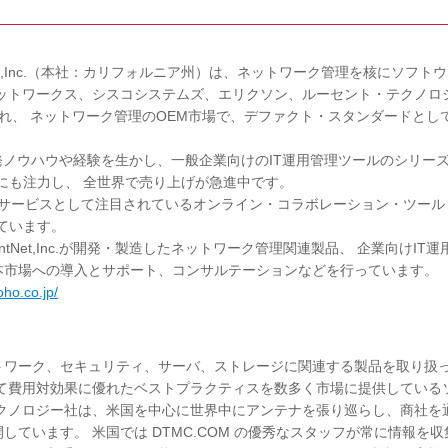
tNet,Inc.（本社：カリフォルニア州）は、ネットワーク管理を核にソフト
ネットワークス、シスコシステムズ、エリクソン、ルーセント・テクノロ
され、 ネットワーク管理のOEM市場で、デファクト・スタンダードとし
発ノウハウや経験を生かし、一般企業向けのIT運用管理ツールのシリー
・販売にも注力し、 全世界で売り上げが急進中です。
ットサービスとして注目されているオンライン・コラボレーション・ツール
ています。
tNet,Inc.が開発・製造したネットワーク管理関連製品、 企業向けIT運
本市場への導入とサポート、コンサルテーションなどを行っています。
oho.co.jp/
トワーク、セキュリティ、サーバ、ストレージに関連する製品を取り扱
いて費用対効果に優れたベストプラクティスを数多く市場に提供している
テクノロジー社は、米国を中心に世界中にアンテナを張り巡らし、商社を
ています。 米国では DTMC.COM の優秀なスタッフが常に情報を収