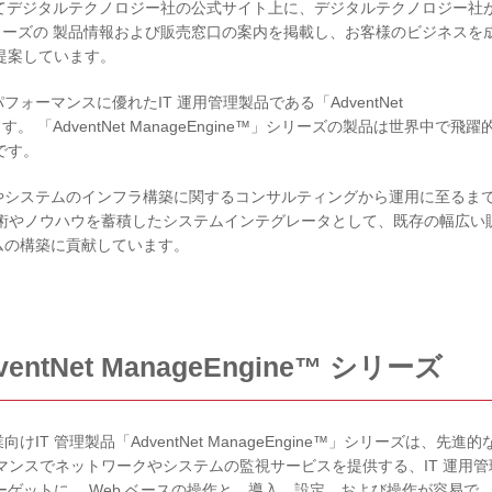
力してデジタルテクノロジー社の公式サイト上に、デジタルテクノロジー社
ine™」シリーズの 製品情報および販売窓口の案内を掲載し、お客様のビジネスを
提案しています。
ーマンスに優れたIT 運用管理製品である「AdventNet
す。 「AdventNet ManageEngine™」シリーズの製品は世界中で飛躍
です。
やシステムのインフラ構築に関するコンサルティングから運用に至るま
技術やノウハウを蓄積したシステムインテグレータとして、既存の幅広い
ムの構築に貢献しています。
ntNet ManageEngine™ シリーズ
 管理製品「AdventNet ManageEngine™」シリーズは、先進的
マンスでネットワークやシステムの監視サービスを提供する、IT 運用管
ーゲットに、 Web ベースの操作と、導入、設定、および操作が容易で