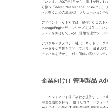
ています。 2007年4月から、両社が協
り扱う「AdventNet ManageEng
へと導くための最適なIT ソリューションを
アドベントネット社では、操作性やコストパフォ
ManageEngine™」シリーズを提供していま
シェアを伸ばしているIT 運用管理のツール
デジタルテクノロジー社は、ネットワーク
トータルな事業を展開しており、 最新の
チャネルを活かし、付加価値の高いシステ
企業向けIT 管理製品 Adve
アドベントネット株式会社が提供する、企業向けIT
用管理機能を持ち、 優れたコストパフォー
ールです。企業のIT 運用管理管理業務をタ