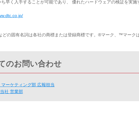
いち早く入手することが可能であり、 優れたハードウェアの検証を実施
ww.dtc.co.jp/
などの固有名詞は各社の商標または登録商標です。®マーク、™マーク
てのお問い合わせ
 マーケティング部 広報担当
当社 営業部