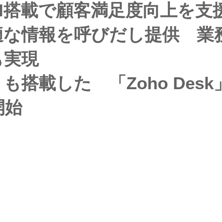
I搭載で顧客満足度向上を支
適な情報を呼びだし提供 業
も実現
搭載した 「Zoho Desk
開始