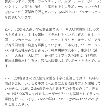
業の一つです。営業、マーケティング、顧客サポート、会計、バ
ックオフィス業務に加え、生産性向上やコラボレーションを含む
ほぼ全ての主要業務分野をカバーする55以上のアプリケーション
を提供しています。
Zohoは収益性の高い非公開企業であり、その従業員数は18,000
名を超えます。本社を米国、開発本社をインドに置き、日本、中
国、シンガポール、メキシコ、オーストラリア、オランダ、アラ
ブ首長国連邦に拠点を展開しています。日本では、ゾーホージャ
パン株式会社がみなとみらい（神奈川県横浜市）、東京都（港
区）、大阪府（大阪市）、静岡県にオフィスを2拠点（静岡市、
榛原郡川根本町）置き、製品の販売およびサポートを行っていま
す。
Zohoはお客さまの個人情報保護を非常に重視しており、無料の
製品を含め、いかなる事業にも広告による収益モデルを採用して
いません。現在、Zoho自身を含む数十万の企業を通じて、世界
中の1億3,000万人を超えるユーザーがZohoを基盤として日々の
業務を行っています。Zohoの詳細についてはwww.zoho.com/jp
をご覧ください。