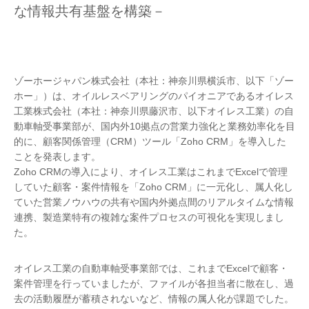
な情報共有基盤を構築－
ゾーホージャパン株式会社（本社：神奈川県横浜市、以下「ゾー
ホー」）は、オイルレスベアリングのパイオニアであるオイレス
工業株式会社（本社：神奈川県藤沢市、以下オイレス工業）の自
動車軸受事業部が、国内外10拠点の営業力強化と業務効率化を目
的に、顧客関係管理（CRM）ツール「Zoho CRM」を導入した
ことを発表します。
Zoho CRMの導入により、オイレス工業はこれまでExcelで管理
していた顧客・案件情報を「Zoho CRM」に一元化し、属人化し
ていた営業ノウハウの共有や国内外拠点間のリアルタイムな情報
連携、製造業特有の複雑な案件プロセスの可視化を実現しまし
た。
オイレス工業の自動車軸受事業部では、これまでExcelで顧客・
案件管理を行っていましたが、ファイルが各担当者に散在し、過
去の活動履歴が蓄積されないなど、情報の属人化が課題でした。