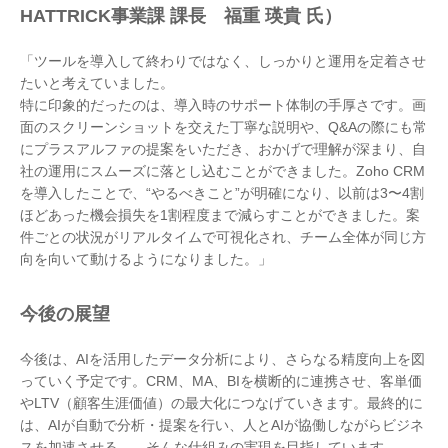
HATTRICK事業課 課長 福重 瑛貴 氏）
「ツールを導入して終わりではなく、しっかりと運用を定着させ
たいと考えていました。
特に印象的だったのは、導入時のサポート体制の手厚さです。画
面のスクリーンショットを交えた丁寧な説明や、Q&Aの際にも常
にプラスアルファの提案をいただき、おかげで理解が深まり、自
社の運用にスムーズに落とし込むことができました。Zoho CRM
を導入したことで、“やるべきこと”が明確になり、以前は3〜4割
ほどあった機会損失を1割程度まで減らすことができました。案
件ごとの状況がリアルタイムで可視化され、チーム全体が同じ方
向を向いて動けるようになりました。」
今後の展望
今後は、AIを活用したデータ分析により、さらなる精度向上を図
っていく予定です。CRM、MA、BIを横断的に連携させ、客単価
やLTV（顧客生涯価値）の最大化につなげていきます。最終的に
は、AIが自動で分析・提案を行い、人とAIが協働しながらビジネ
スを加速させる——そんな仕組みの実現を目指しています。