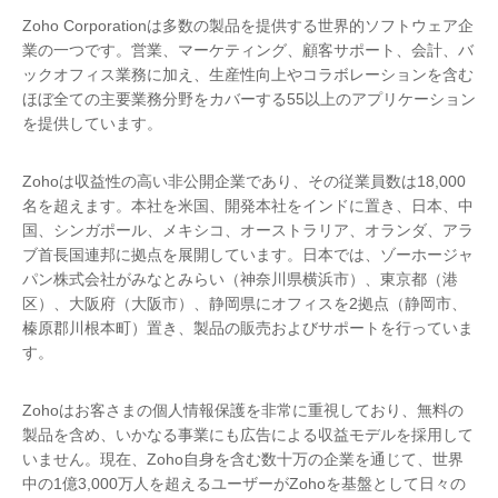
Zoho Corporationは多数の製品を提供する世界的ソフトウェア企
業の一つです。営業、マーケティング、顧客サポート、会計、バ
ックオフィス業務に加え、生産性向上やコラボレーションを含む
ほぼ全ての主要業務分野をカバーする55以上のアプリケーション
を提供しています。
Zohoは収益性の高い非公開企業であり、その従業員数は18,000
名を超えます。本社を米国、開発本社をインドに置き、日本、中
国、シンガポール、メキシコ、オーストラリア、オランダ、アラ
ブ首長国連邦に拠点を展開しています。日本では、ゾーホージャ
パン株式会社がみなとみらい（神奈川県横浜市）、東京都（港
区）、大阪府（大阪市）、静岡県にオフィスを2拠点（静岡市、
榛原郡川根本町）置き、製品の販売およびサポートを行っていま
す。
Zohoはお客さまの個人情報保護を非常に重視しており、無料の
製品を含め、いかなる事業にも広告による収益モデルを採用して
いません。現在、Zoho自身を含む数十万の企業を通じて、世界
中の1億3,000万人を超えるユーザーがZohoを基盤として日々の