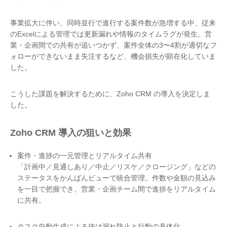
事業拡大に伴い、同時並行で進行する案件数が急増する中、従来
のExcelによる管理では更新漏れや情報のタイムラグが発生。営
業・企画間での共有が追いつかず、案件全体の3〜4割が適切なフ
ォローができないまま失注するなど、機会損失が顕在化していま
した。
こうした課題を解決するために、Zoho CRM の導入を決定しま
した。
Zoho CRM 導入の狙いと効果
案件・進捗の一元管理とリアルタイム共有
「計画中／見通しあり／中止／リスケ／クロージング」などの
ステータスをかんばんビューで統合管理。件数や金額の見込み
を一目で把握でき、営業・企画チーム間で進捗をリアルタイム
に共有。
タスク自動生成による抜け漏れ防止と行動の具体化