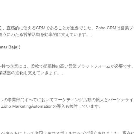
く、直感的に使えるCRMであることが重要でした。Zoho CRMは営業プ
5拠点にわたる営業活動を効率的に支えています。」
r Bajaj）
ャネルを持つ企業には、柔軟で拡張性の高い営業プラットフォームが必要です
営業基盤の進化を支えていきます。」
を活用して3つの事業部門すべてにおいてマーケティング活動の拡大とパーソナラ
 MarketingAutomationの導入も検討しています。
年、ジョージ・ベネットによって米国テキサス州ミルサップで設立されました。現在