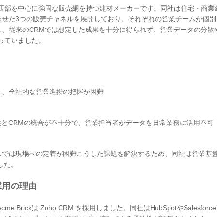
南部・南西部を中心に強固な販売網を持つ建材メーカーです。同社は住宅・商業
わせた3つの販売チャネルを展開しており、それぞれの営業チームが個別
し、従来のCRMでは想定した成果を十分に得られず、営業データの分散
っていました。
れ、全社的な営業進捗の把握が困難
盤とCRMの統合が不十分で、営業担当者がデータを日常業務に活用不可
ムでは現場への定着が困難こうした課題を解決するため、同社は営業基
した。
 採用の理由
rickは Zoho CRM を採用しました。同社はHubSpotやSalesforc