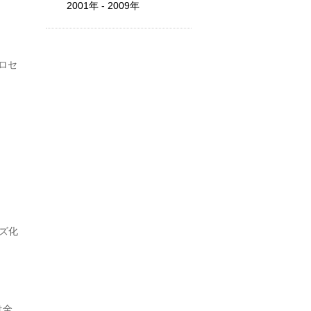
2001年 - 2009年
ロセ
。
イズ化
は全