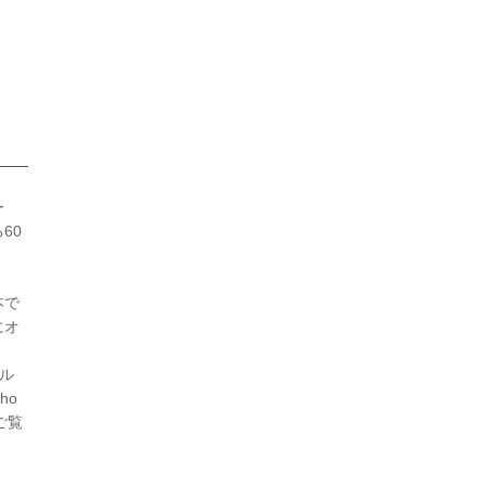
ー
60
リ
本で
にオ
ル
ho
ご覧