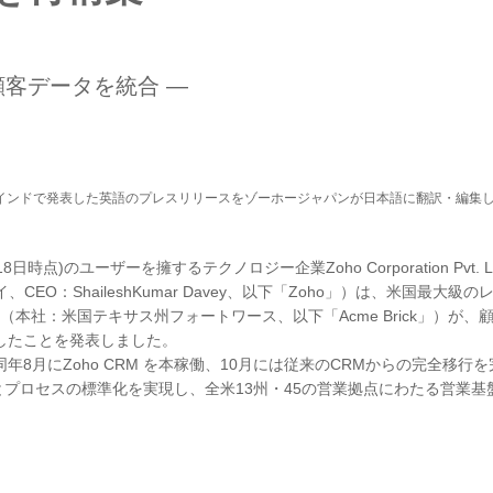
顧客データを統合 ―
6年2月4日にインドで発表した英語のプレスリリースをゾーホージャパンが日本語に翻訳・編集
日時点)のユーザーを擁するテクノロジー企業Zoho Corporation Pvt. Lt
O：ShaileshKumar Davey、以下「Zoho」）は、米国最大級の
pany（本社：米国テキサス州フォートワース、以下「Acme Brick」）が、
入したことを発表しました。
同年8月にZoho CRM を本稼働、10月には従来のCRMからの完全移行
プロセスの標準化を実現し、全米13州・45の営業拠点にわたる営業基