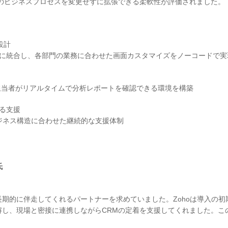
存のビジネスプロセスを変更せずに拡張できる柔軟性が評価されました。
設計
ムに統合し、各部門の業務に合わせた画面カスタマイズをノーコードで実
営業担当者がリアルタイムで分析レポートを確認できる環境を構築
よる支援
なビジネス構造に合わせた継続的な支援体制
氏
期的に伴走してくれるパートナーを求めていました。Zohoは導入の初
解し、現場と密接に連携しながらCRMの定着を支援してくれました。こ
」