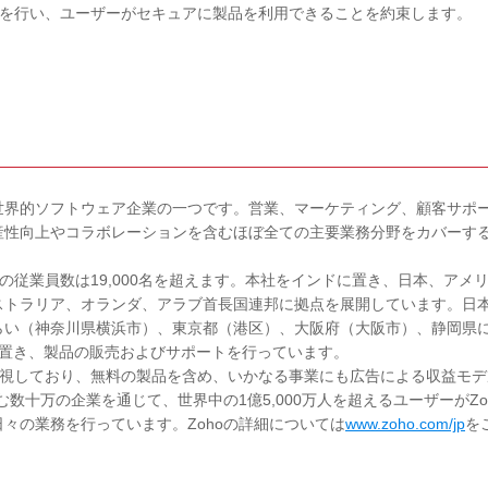
保持を行い、ユーザーがセキュアに製品を利用できることを約束します。
を提供する世界的ソフトウェア企業の一つです。営業、マーケティング、顧客サポ
性向上やコラボレーションを含むほぼ全ての主要業務分野をカバーする
。
その従業員数は19,000名を超えます。本社をインドに置き、日本、アメ
ストラリア、オランダ、アラブ首長国連邦に拠点を展開しています。日
らい（神奈川県横浜市）、東京都（港区）、大阪府（大阪市）、静岡県
）置き、製品の販売およびサポートを行っています。
に重視しており、無料の製品を含め、いかなる事業にも広告による収益モデ
数十万の企業を通じて、世界中の1億5,000万人を超えるユーザーがZo
々の業務を行っています。Zohoの詳細については
www.zoho.com/jp
を