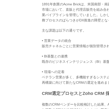
1891年創業のAcme Brickは、米国
市場において、直販と代理店販売を組み合
業パイプラインを管理していました。しか
務プロセスのばらつきがDX推進の障壁とな
主な課題は以下の通りです。
• 営業データの統合
販売チャネルごとに営業情報が個別管理さ
• BI基盤との連携
既存のビジネスインテリジェンス（BI）基
• 現場への定着
ベテラン営業が多く、多機能すぎるシステ
再構築に向けて新たなCRMの選定を進めま
CRM選定プロセスとZoho CRM
複数のCRMベンダーを比較検討した結果、Acme B